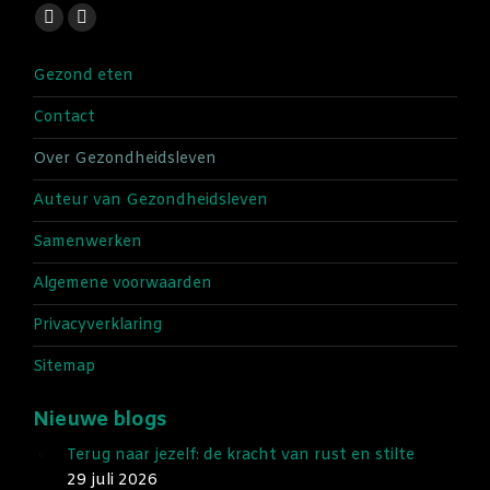
Vind ons op:
Facebook
Instagram
page
page
Gezond eten
opens
opens
in
in
Contact
new
new
Over Gezondheidsleven
window
window
Auteur van Gezondheidsleven
Samenwerken
Algemene voorwaarden
Privacyverklaring
Sitemap
Nieuwe blogs
Terug naar jezelf: de kracht van rust en stilte
29 juli 2026