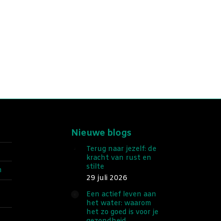
Nieuwe blogs
Terug naar jezelf: de
kracht van rust en
stilte
n
29 juli 2026
Een actief leven aan
het water: waarom
het zo goed is voor je