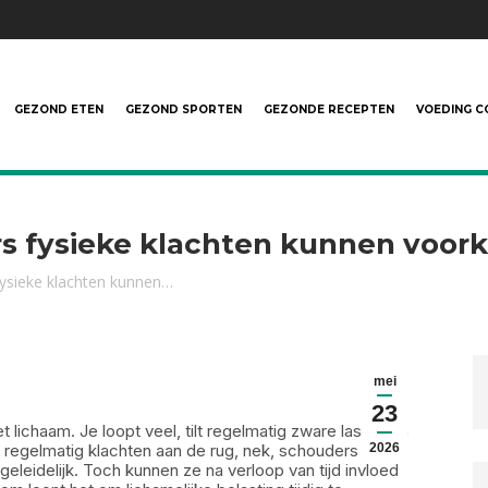
GEZOND ETEN
GEZOND SPORTEN
GEZONDE RECEPTEN
VOEDING C
 fysieke klachten kunnen voo
sieke klachten kunnen…
mei
23
 lichaam. Je loopt veel, tilt regelmatig zware lasten en
n regelmatig klachten aan de rug, nek, schouders of
2026
eleidelijk. Toch kunnen ze na verloop van tijd invloed