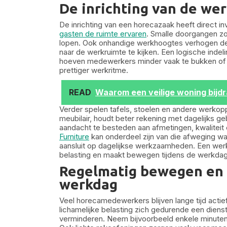
De inrichting van de wer
De inrichting van een horecazaak heeft direct 
gasten de ruimte ervaren
. Smalle doorgangen zor
lopen. Ook onhandige werkhoogtes verhogen de l
naar de werkruimte te kijken. Een logische inde
hoeven medewerkers minder vaak te bukken of te
prettiger werkritme.
READ
Waarom een veilige woning bijdr
Verder spelen tafels, stoelen en andere werkopp
meubilair, houdt beter rekening met dagelijks geb
aandacht te besteden aan afmetingen, kwaliteit
Furniture
kan onderdeel zijn van die afweging wa
aansluit op dagelijkse werkzaamheden. Een werkp
belasting en maakt bewegen tijdens de werkdag n
Regelmatig bewegen en h
werkdag
Veel horecamedewerkers blijven lange tijd acti
lichamelijke belasting zich gedurende een dien
verminderen. Neem bijvoorbeeld enkele minuten