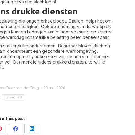
gdurige fysieke klachten af.
dens drukke diensten
 belasting die ongemerkt oploopt. Daarom helpt het om
omenten te kijken. Ook de inrichting van de werkplek
ssingen kunnen bijdragen aan minder spanning op spieren
e werkdag lichamelijke belasting beter beheersbaar.
n sneller actie ondernemen. Daardoor blijven klachten
team ondersteunt een gezondere werkomgeving.
nsluiten op de fysieke eisen van de horeca. Door hier
vol. Dat merk je tijdens drukke diensten, terwijl je
t.
oor
Daan van der Berg
23 mei 2026
:
gezondheid
re this post
Deel
Deel
Deel