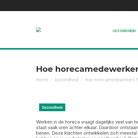
GEZONDHEID
Hoe horecamedewerkers
Je bent hier:
Home
Gezondheid
Hoe horecamedewerkers fy
Gezondheid
Werken in de horeca vraagt dagelijks veel van het
staat vaak uren achter elkaar. Daardoor ontstaa
benen. Deze klachten ontwikkelen zich meestal g