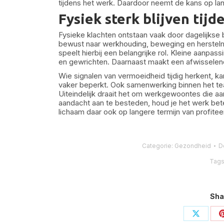
tijdens het werk. Daardoor neemt de kans op lan
Fysiek sterk blijven tij
Fysieke klachten ontstaan vaak door dagelijkse
bewust naar werkhouding, beweging en herstelm
speelt hierbij een belangrijke rol. Kleine aanpa
en gewrichten. Daarnaast maakt een afwisselend
Wie signalen van vermoeidheid tijdig herkent, ka
vaker beperkt. Ook samenwerking binnen het 
Uiteindelijk draait het om werkgewoontes die aa
aandacht aan te besteden, houd je het werk beter 
lichaam daar ook op langere termijn van profiteer
Categorie:
Gezondheid
D
Tags
Sha
Deel