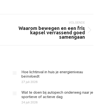
op
op
op
Pinterest
Facebook
LinkedIn
VOLGENDE
Waarom bewegen en een fris
Volgend
kapsel verrassend goed
bericht
samengaan
Hoe lichtinval in huis je energieniveau
beïnvloedt
27 juli 2026
Wat te doen bij autopech onderweg naar je
sportieve of actieve dag
24 juli 2026