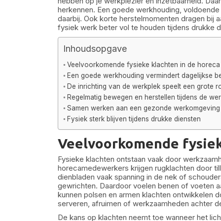
hebben op je werkplezier en inzetbaarheid. Daaro
herkennen. Een goede werkhouding, voldoende
daarbij. Ook korte herstelmomenten dragen bij aa
fysiek werk beter vol te houden tijdens drukke d
Inhoudsopgave
Veelvoorkomende fysieke klachten in de horeca
Een goede werkhouding vermindert dagelijkse be
De inrichting van de werkplek speelt een grote ro
Regelmatig bewegen en herstellen tijdens de we
Samen werken aan een gezonde werkomgeving
Fysiek sterk blijven tijdens drukke diensten
Veelvoorkomende fysiek
Fysieke klachten ontstaan vaak door werkzaamh
horecamedewerkers krijgen rugklachten door til
dienbladen vaak spanning in de nek of schouders
gewrichten. Daardoor voelen benen of voeten aa
kunnen polsen en armen klachten ontwikkelen d
serveren, afruimen of werkzaamheden achter de
De kans op klachten neemt toe wanneer het lich