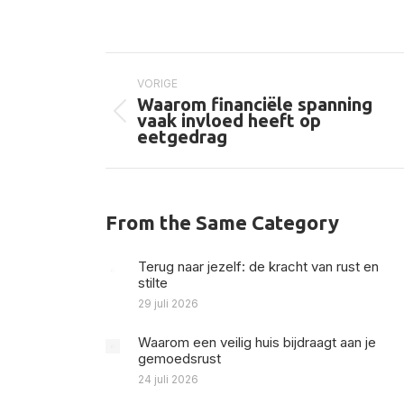
op
X
Bericht
navigatie
VORIGE
Waarom financiële spanning
Vorig
vaak invloed heeft op
bericht
eetgedrag
From the Same Category
Terug naar jezelf: de kracht van rust en
stilte
29 juli 2026
Waarom een veilig huis bijdraagt aan je
gemoedsrust
24 juli 2026