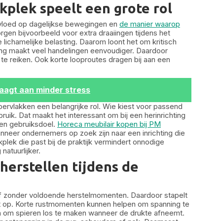
kplek speelt een grote rol
invloed op dagelijkse bewegingen en
de manier waarop
gen bijvoorbeeld voor extra draaiingen tijdens het
ichamelijke belasting. Daarom loont het om kritisch
ling maakt veel handelingen eenvoudiger. Daardoor
 reiken. Ook korte looproutes dragen bij aan een
aagt aan minder stress
ervlakken een belangrijke rol. Wie kiest voor passend
ruik. Dat maakt het interessant om bij een herinrichting
 en gebruiksdoel.
Horeca meubilair kopen bij PM
nneer ondernemers op zoek zijn naar een inrichting die
lek die past bij de praktijk vermindert onnodige
atuurlijker.
erstellen tijdens de
ef zonder voldoende herstelmomenten. Daardoor stapelt
st op. Korte rustmomenten kunnen helpen om spanning te
 om spieren los te maken wanneer de drukte afneemt.