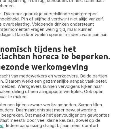
 ontspanning in de rug, schouders of nek. Daarnaast
amheden.
n. Daardoor gebruik je verschillende spiergroepen
dheid. Pijn of stijfheid verdwijnt niet altijd vanzelf.
e overbelasting. Voldoende drinken ondersteunt
erstelmomenten vragen weinig tijd, maar kunnen
rkdagen. Daardoor voelen spieren minder zwaar aan aan
gezonde werkomgeving
dacht van medewerkers en werkgevers. Beide partijen
n. Daarom werkt een gezamenlijke aanpak vaak beter.
g melden. Werkgevers kunnen vervolgens kijken naar
aakverdeling of een aangepaste werkplek. Ook open
baar te maken.
rsteunen tijdens zware werkzaamheden. Samen tillen
chouders. Daarnaast ontstaat meer bewustwording
ig bespreken. Dat maakt het eenvoudiger om gewoontes
aat meestal door veel kleine keuzes, zowel op de
od
. Iedere aanpassing draagt bij aan meer comfort