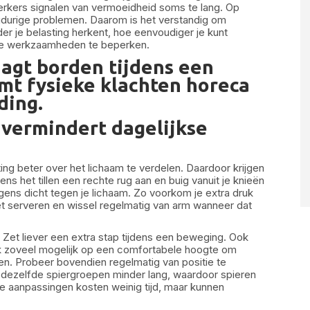
erkers signalen van vermoeidheid soms te lang. Op
angdurige problemen. Daarom is het verstandig om
er je belasting herkent, hoe eenvoudiger je kunt
jkse werkzaamheden te beperken.
vermindert dagelijkse
ng beter over het lichaam te verdelen. Daardoor krijgen
ns het tillen een rechte rug aan en buig vanuit je knieën
lgens dicht tegen je lichaam. Zo voorkom je extra druk
et serveren en wissel regelmatig van arm wanneer dat
. Zet liever een extra stap tijdens een beweging. Ook
rk zoveel mogelijk op een comfortabele hoogte om
. Probeer bovendien regelmatig van positie te
 dezelfde spiergroepen minder lang, waardoor spieren
ne aanpassingen kosten weinig tijd, maar kunnen