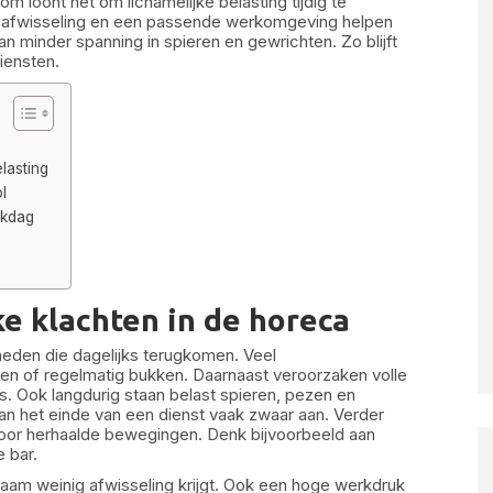
m loont het om lichamelijke belasting tijdig te
 afwisseling en een passende werkomgeving helpen
n minder spanning in spieren en gewrichten. Zo blijft
iensten.
lasting
l
rkdag
e klachten in de horeca
eden die dagelijks terugkomen. Veel
len of regelmatig bukken. Daarnaast veroorzaken volle
. Ook langdurig staan belast spieren, pezen en
n het einde van een dienst vaak zwaar aan. Verder
oor herhaalde bewegingen. Denk bijvoorbeeld aan
 bar.
aam weinig afwisseling krijgt. Ook een hoge werkdruk