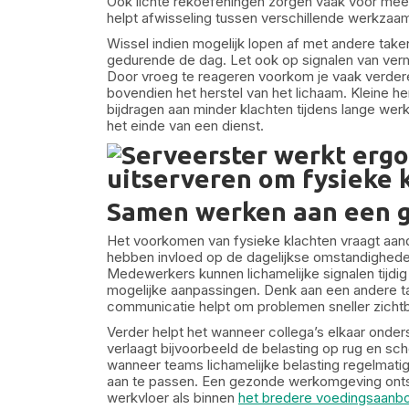
Ook lichte rekoefeningen zorgen vaak voor meer
helpt afwisseling tussen verschillende werkza
Wissel indien mogelijk lopen af met andere take
gedurende de dag. Let ook op signalen van vermoei
Door vroeg te reageren voorkom je vaak verder
bovendien het herstel van het lichaam. Kleine h
bijdragen aan minder klachten tijdens lange we
het einde van een dienst.
Samen werken aan een 
Het voorkomen van fysieke klachten vraagt aan
hebben invloed op de dagelijkse omstandighede
Medewerkers kunnen lichamelijke signalen tijdi
mogelijke aanpassingen. Denk aan een andere t
communicatie helpt om problemen sneller zicht
Verder helpt het wanneer collega’s elkaar onde
verlaagt bijvoorbeeld de belasting op rug en s
wanneer teams lichamelijke belasting regelmat
aan te passen. Een gezonde werkomgeving ontst
werkvloer als binnen
het bredere voedingsaanb