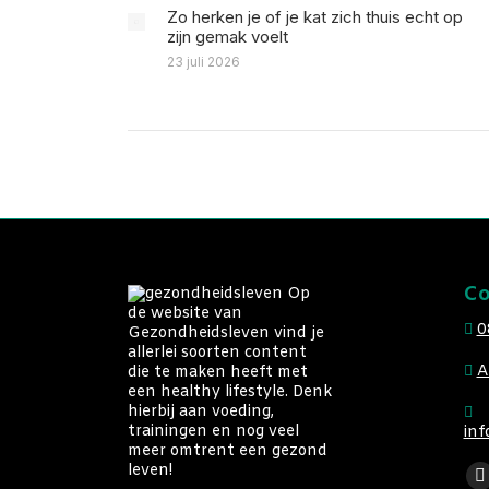
Zo herken je of je kat zich thuis echt op
zijn gemak voelt
23 juli 2026
Co
Op
de website van
0
Gezondheidsleven vind je
allerlei soorten content
A
die te maken heeft met
een healthy lifestyle. Denk
hierbij aan voeding,
trainingen en nog veel
inf
meer omtrent een gezond
Vin
leven!
F