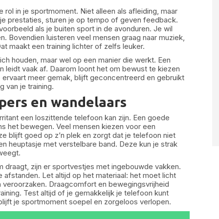
ol in je sportmoment. Niet alleen als afleiding, maar
 je prestaties, sturen je op tempo of geven feedback.
voorbeeld als je buiten sport in de avonduren. Je wil
len. Bovendien luisteren veel mensen graag naar muziek,
 maakt een training lichter of zelfs leuker.
zich houden, maar wel op een manier die werkt. Een
en leidt vaak af. Daarom loont het om bewust te kiezen
Je ervaart meer gemak, blijft geconcentreerd en gebruikt
van je training.
pers en wandelaars
ritant een loszittende telefoon kan zijn. Een goede
dens het bewegen. Veel mensen kiezen voor een
blijft goed op z’n plek en zorgt dat je telefoon niet
een heuptasje met verstelbare band. Deze kun je strak
weegt.
am draagt, zijn er sportvestjes met ingebouwde vakken.
 afstanden. Let altijd op het materiaal: het moet licht
n veroorzaken. Draagcomfort en bewegingsvrijheid
ining. Test altijd of je gemakkelijk je telefoon kunt
 blijft je sportmoment soepel en zorgeloos verlopen.