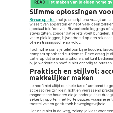
READ
Het maken van je eigen home g
Slimme oplossingen voor
Binnen sporten
met je smartphone vraagt om and
wisselt van apparaten en hebt vaak geen zakke
speciaal telefoonvak. Bijvoorbeeld leggings of sh
stevig zitten, zonder dat je iets voelt bungelen.
vaste plek leggen, bijvoorbeeld op een rek naast
of een trainingsschema volgt.
Toch wil je soms je telefoon bij je houden, bijvo
compact sportbandje uitkomst. Deze draag je dis
Let erop dat je je smartphone snel kunt bedienen
bij je workout en hoef je niet onnodig te prutsen
Praktisch en stijlvol: ac
makkelijker maken
Je hoeft niet altijd een hele tas of armband te 
accessoires zijn klein, licht en verrassend prakt
magnetische houders die je onder je shirt draag
zeker bij sporten met korte pauzes waarin je je 
toestel valt en geeft toch bewegingsvrijheid.
Het zit je niet in de weg, zolang je kiest voor e