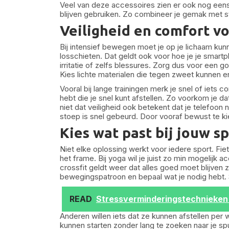
Veel van deze accessoires zien er ook nog eens 
blijven gebruiken. Zo combineer je gemak met sti
Veiligheid en comfort v
Bij intensief bewegen moet je op je lichaam ku
losschieten. Dat geldt ook voor hoe je je smart
irritatie of zelfs blessures. Zorg dus voor een 
Kies lichte materialen die tegen zweet kunnen e
Vooral bij lange trainingen merk je snel of iets c
hebt die je snel kunt afstellen. Zo voorkom je da
niet dat veiligheid ook betekent dat je telefoon n
stoep is snel gebeurd. Door vooraf bewust te kie
Kies wat past bij jouw s
Niet elke oplossing werkt voor iedere sport. Fie
het frame. Bij yoga wil je juist zo min mogelijk
crossfit geldt weer dat alles goed moet blijven zi
bewegingspatroon en bepaal wat je nodig heb
READ
Stressverminderingstechnieken
Anderen willen iets dat ze kunnen afstellen per 
kunnen starten zonder lang te zoeken naar je spull