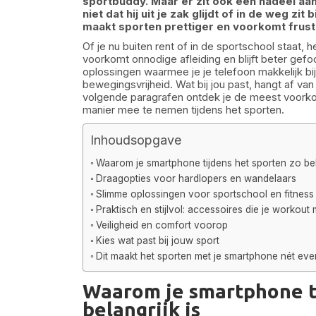
sportbuddy. Maar er zit ook een nadeel aan:
niet dat hij uit je zak glijdt of in de weg zi
maakt sporten prettiger en voorkomt frustr
Of je nu buiten rent of in de sportschool staat, he
voorkomt onnodige afleiding en blijft beter gefo
oplossingen waarmee je je telefoon makkelijk bij
bewegingsvrijheid. Wat bij jou past, hangt af van 
volgende paragrafen ontdek je de meest voor
manier mee te nemen tijdens het sporten.
Inhoudsopgave
Waarom je smartphone tijdens het sporten zo bela
Draagopties voor hardlopers en wandelaars
Slimme oplossingen voor sportschool en fitness
Praktisch en stijlvol: accessoires die je workout
Veiligheid en comfort voorop
Kies wat past bij jouw sport
Dit maakt het sporten met je smartphone nét eve
Waarom je smartphone ti
belangrijk is