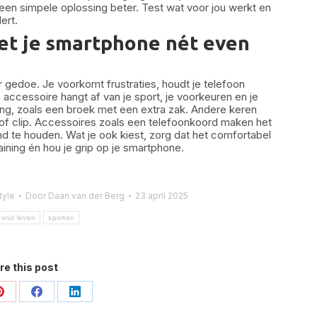
 een simpele oplossing beter. Test wat voor jou werkt en
ert.
et je smartphone nét even
er gedoe. Je voorkomt frustraties, houdt je telefoon
en accessoire hangt af van je sport, je voorkeuren en je
ing, zoals een broek met een extra zak. Andere keren
d of clip. Accessoires zoals een telefoonkoord maken het
nd te houden. Wat je ook kiest, zorg dat het comfortabel
raining én hou je grip op je smartphone.
tyle
Door
Daan van der Berg
23 april 2025
zond leven
sporten
re this post
Deel
Deel
Deel