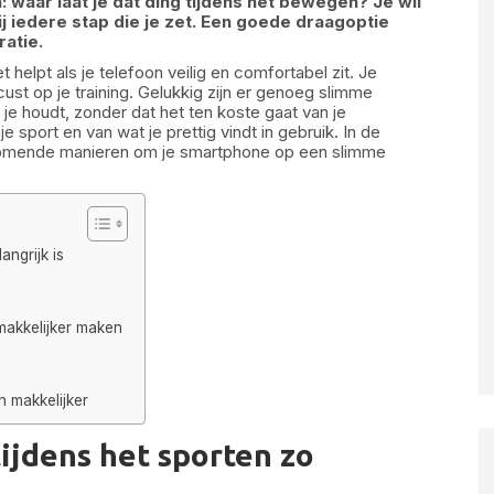
 waar laat je dat ding tijdens het bewegen? Je wil
t bij iedere stap die je zet. Een goede draagoptie
atie.
t helpt als je telefoon veilig en comfortabel zit. Je
cust op je training. Gelukkig zijn er genoeg slimme
 je houdt, zonder dat het ten koste gaat van je
je sport en van wat je prettig vindt in gebruik. In de
komende manieren om je smartphone op een slimme
ngrijk is
 makkelijker maken
n makkelijker
jdens het sporten zo