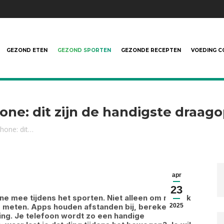
GEZOND ETEN
GEZOND SPORTEN
GEZONDE RECEPTEN
VOEDING C
ne: dit zijn de handigste draago
hone: dit…
apr
23
 mee tijdens het sporten. Niet alleen om muziek
te meten. Apps houden afstanden bij, berekenen
2025
ning. Je telefoon wordt zo een handige