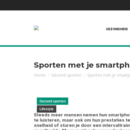
GEZONDHEID
Sporten met je smartpho
Je bent hier:
Home
Gezond sporten
Sporten met je smartp
Gezond sporten
Lifestyle
Steeds meer mensen nemen hun smartphone
te luisteren, maar ook om hun prestaties 
snelheid of sturen je door een intervaltrai