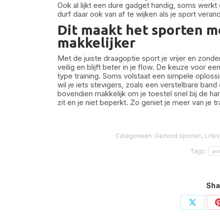
Ook al lijkt een dure gadget handig, soms werkt
durf daar ook van af te wijken als je sport verand
Dit maakt het sporten m
makkelijker
Met de juiste draagoptie sport je vrijer en zond
veilig en blijft beter in je flow. De keuze voor e
type training. Soms volstaat een simpele oploss
wil je iets stevigers, zoals een verstelbare ban
bovendien makkelijk om je toestel snel bij de ha
zit en je niet beperkt. Zo geniet je meer van je t
Categorieën:
Gezond sporten
,
Lifes
Tags:
ge
Sha
Deel