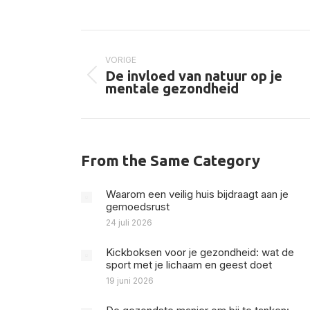
op
X
Bericht
navigatie
VORIGE
De invloed van natuur op je
Vorig
mentale gezondheid
bericht
From the Same Category
Waarom een veilig huis bijdraagt aan je
gemoedsrust
24 juli 2026
Kickboksen voor je gezondheid: wat de
sport met je lichaam en geest doet
19 juni 2026