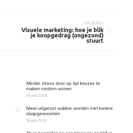
op
op
op
Pinterest
Facebook
LinkedIn
VOLGENDE
Visuele marketing: hoe je blik
Volgend
je koopgedrag (ongezond)
bericht
stuurt
Minder stress door op tijd keuzes te
maken rondom wonen
26 juni 2026
Meer uitgerust wakker worden met betere
slaapgewoonten
18 juni 2026