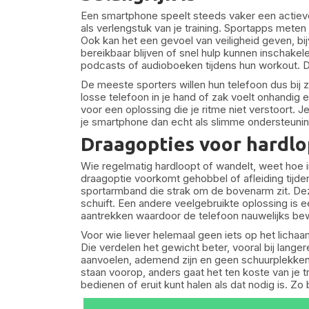
Een smartphone speelt steeds vaker een actieve r
als verlengstuk van je training. Sportapps meten
Ook kan het een gevoel van veiligheid geven, bij
bereikbaar blijven of snel hulp kunnen inschake
podcasts of audioboeken tijdens hun workout. Dat
De meeste sporters willen hun telefoon dus bij 
losse telefoon in je hand of zak voelt onhandig 
voor een oplossing die je ritme niet verstoort. 
je smartphone dan echt als slimme ondersteuning 
Draagopties voor hardlo
Wie regelmatig hardloopt of wandelt, weet hoe ir
draagoptie voorkomt gehobbel of afleiding tij
sportarmband die strak om de bovenarm zit. Deze 
schuift. Een andere veelgebruikte oplossing is 
aantrekken waardoor de telefoon nauwelijks be
Voor wie liever helemaal geen iets op het licha
Die verdelen het gewicht beter, vooral bij langere
aanvoelen, ademend zijn en geen schuurplekke
staan voorop, anders gaat het ten koste van je tra
bedienen of eruit kunt halen als dat nodig is. Zo