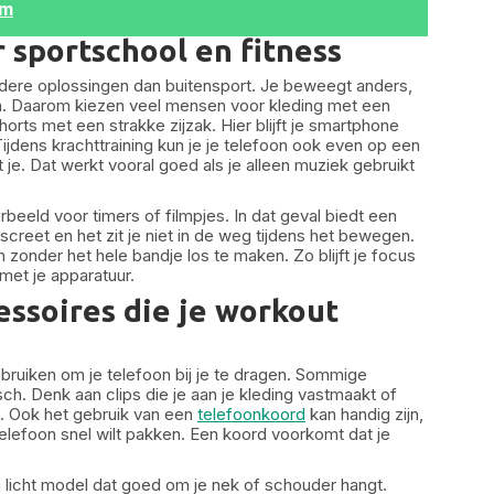
ym
 sportschool en fitness
ere oplossingen dan buitensport. Je beweegt anders,
n. Daarom kiezen veel mensen voor kleding met een
orts met een strakke zijzak. Hier blijft je smartphone
 Tijdens krachttraining kun je je telefoon ook even op een
 je. Dat werkt vooral goed als je alleen muziek gebruikt
orbeeld voor timers of filmpjes. In dat geval biedt een
creet en het zit je niet in de weg tijdens het bewegen.
 zonder het hele bandje los te maken. Zo blijft je focus
 met je apparatuur.
cessoires die je workout
gebruiken om je telefoon bij je te dragen. Sommige
isch. Denk aan clips die je aan je kleding vastmaakt of
t. Ook het gebruik van een
telefoonkoord
kan handig zijn,
telefoon snel wilt pakken. Een koord voorkomt dat je
en licht model dat goed om je nek of schouder hangt.