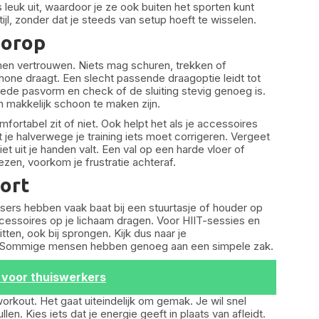
leuk uit, waardoor je ze ook buiten het sporten kunt
jl, zonder dat je steeds van setup hoeft te wisselen.
oorop
nnen vertrouwen. Niets mag schuren, trekken of
phone draagt. Een slecht passende draagoptie leidt tot
goede pasvorm en check of de sluiting stevig genoeg is.
n makkelijk schoon te maken zijn.
omfortabel zit of niet. Ook helpt het als je accessoires
t je halverwege je training iets moet corrigeren. Vergeet
iet uit je handen valt. Een val op een harde vloer of
zen, voorkom je frustratie achteraf.
port
tsers hebben vaak baat bij een stuurtasje of houder op
 accessoires op je lichaam dragen. Voor HIIT-sessies en
tten, ook bij sprongen. Kijk dus naar je
t. Sommige mensen hebben genoeg aan een simpele zak.
 voor thuiswerkers
workout. Het gaat uiteindelijk om gemak. Je wil snel
en. Kies iets dat je energie geeft in plaats van afleidt.