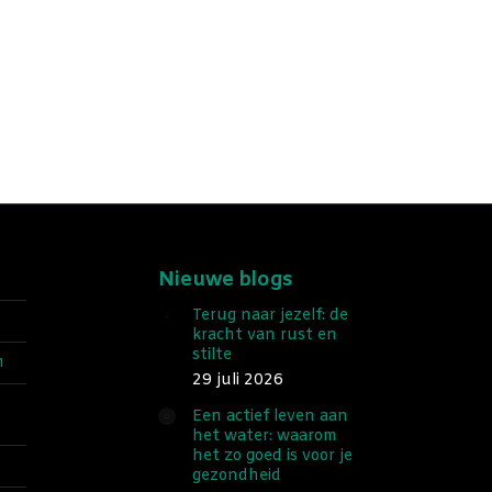
Nieuwe blogs
Terug naar jezelf: de
kracht van rust en
stilte
n
29 juli 2026
Een actief leven aan
het water: waarom
het zo goed is voor je
gezondheid