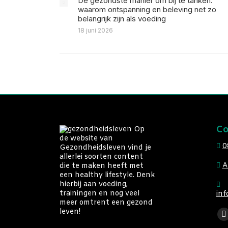
De gezondste manier om bij te tanken:
waarom ontspanning en beleving net zo
belangrijk zijn als voeding
18 juni 2026
Co
Op
de website van
0
Gezondheidsleven vind je
allerlei soorten content
A
die te maken heeft met
een healthy lifestyle. Denk
hierbij aan voeding,
trainingen en nog veel
inf
meer omtrent een gezond
Vin
leven!
F