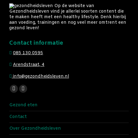
Op de website van
Gezondheidsleven vind je allerlei soorten content die
te maken heeft met een healthy lifestyle. Denk hierbij
aan voeding, trainingen en nog veel meer omtrent een
gezond leven!
Contact informatie
085 130 0595
Arendstraat, 4
info@gezondheidsleven.nl
Vind ons op:
Facebook
Instagram
page
page
Gezond eten
opens
opens
in
in
Contact
new
new
Over Gezondheidsleven
window
window