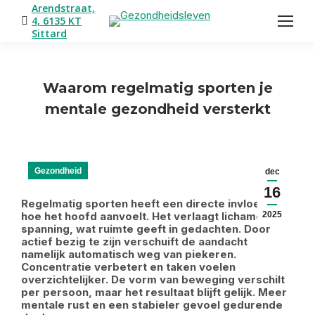
Arendstraat,
4, 6135 KT
Sittard
Waarom regelmatig sporten je
mentale gezondheid versterkt
Je bent hier:
Gezondheid
dec
16
Regelmatig sporten heeft een directe invloed op
hoe het hoofd aanvoelt. Het verlaagt lichamelijke
2025
spanning, wat ruimte geeft in gedachten. Door
actief bezig te zijn verschuift de aandacht
namelijk automatisch weg van piekeren.
Concentratie verbetert en taken voelen
overzichtelijker. De vorm van beweging verschilt
per persoon, maar het resultaat blijft gelijk. Meer
mentale rust en een stabieler gevoel gedurende