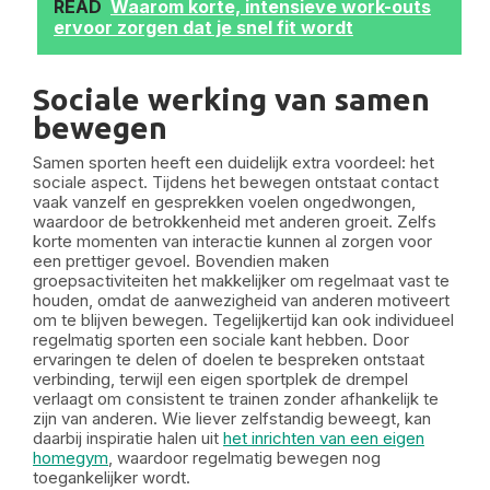
READ
Waarom korte, intensieve work-outs
ervoor zorgen dat je snel fit wordt
Sociale werking van samen
bewegen
Samen sporten heeft een duidelijk extra voordeel: het
sociale aspect. Tijdens het bewegen ontstaat contact
vaak vanzelf en gesprekken voelen ongedwongen,
waardoor de betrokkenheid met anderen groeit. Zelfs
korte momenten van interactie kunnen al zorgen voor
een prettiger gevoel. Bovendien maken
groepsactiviteiten het makkelijker om regelmaat vast te
houden, omdat de aanwezigheid van anderen motiveert
om te blijven bewegen. Tegelijkertijd kan ook individueel
regelmatig sporten een sociale kant hebben. Door
ervaringen te delen of doelen te bespreken ontstaat
verbinding, terwijl een eigen sportplek de drempel
verlaagt om consistent te trainen zonder afhankelijk te
zijn van anderen. Wie liever zelfstandig beweegt, kan
daarbij inspiratie halen uit
het inrichten van een eigen
homegym
, waardoor regelmatig bewegen nog
toegankelijker wordt.