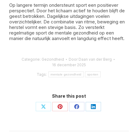
Op langere termijn ondersteunt sport een positiever
perspectief. Door het lichaam actief te houden blijft de
geest betrokken. Dagelijkse uitdagingen voelen
overzichtelijker. De combinatie van ritme, beweging en
herstel vormt een stevige basis. Zo versterkt
regelmatige sport de mentale gezondheid op een
manier die natuurlijk aanvoelt en langdurig effect heeft.
Categorie:
Gezondheid
Door
Daan van der Berg
16 december 2025
Tags:
mentale gezondheid
sporten
Share this post
Deel
Deel
Deel
Deel
op
op
op
op
X
Pinterest
Facebook
LinkedIn
Bericht