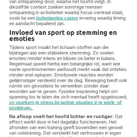
van ontspanning door, waarna het hoofd volgt. In
diezelfde context zoeken sommige mensen
ontspanning in activiteiten waarbij focus centraal staat,
zoals bij een
buitenlandse casino
ervaring waarbij timing
en aandacht bepalend zijn.
Invloed van sport op stemming en
emoties
Tijdens sport maakt het lichaam stoffen aan die
bijdragen aan een stabielere stemming. Zo voelen
emoties minder intens en blijven ze beter in balans.
Regelmaat speelt hierbij een belangrijke rol, want wie
vaste sportmomenten aanhoudt merkt vaak dat irritaties
minder snel oplopen. Emotionele reacties worden
gelijkmatiger verdeeld over de dag. Beweging biedt ook
ruimte om gevoelens te verwerken zonder daar
woorden aan te geven. Fysieke inspanning helpt om
spanning los te laten die zich mentaal heeft opgebouwd,
zo voorkom je stress bij lastige situaties in je werk- of
privéleven.
Na afloop voelt het hoofd lichter en rustiger:
Dat
effect werkt door in het dagelijks functioneren. Het
afronden van een training geeft bovendien een gevoel
van voldoening. Dat versterkt het vertrouwen in eigen