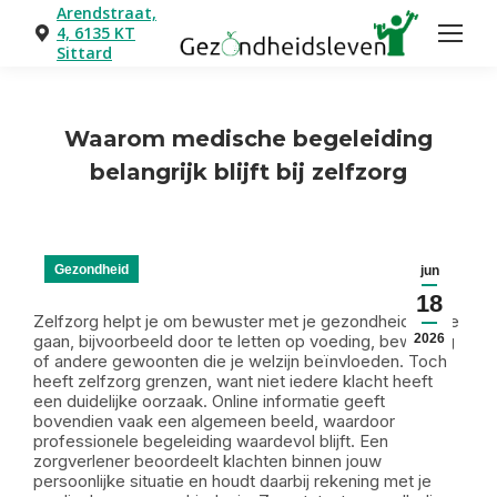
Arendstraat,
4, 6135 KT
Sittard
Waarom medische begeleiding
belangrijk blijft bij zelfzorg
Je bent hier:
Gezondheid
jun
18
Zelfzorg helpt je om bewuster met je gezondheid om te
gaan, bijvoorbeeld door te letten op voeding, beweging
2026
of andere gewoonten die je welzijn beïnvloeden. Toch
heeft zelfzorg grenzen, want niet iedere klacht heeft
een duidelijke oorzaak. Online informatie geeft
bovendien vaak een algemeen beeld, waardoor
professionele begeleiding waardevol blijft. Een
zorgverlener beoordeelt klachten binnen jouw
persoonlijke situatie en houdt daarbij rekening met je