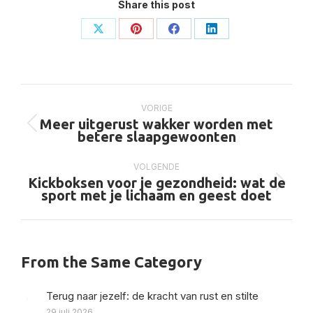
Share this post
Deel
Deel
Deel
Deel
op
op
op
op
X
Pinterest
Facebook
LinkedIn
Bericht
navigatie
VORIGE
Meer uitgerust wakker worden met
Vorig
betere slaapgewoonten
bericht
VOLGENDE
Kickboksen voor je gezondheid: wat de
Volgend
sport met je lichaam en geest doet
bericht
From the Same Category
Terug naar jezelf: de kracht van rust en stilte
29 juli 2026