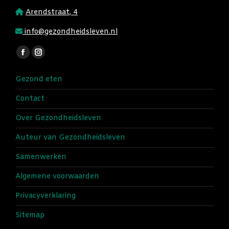
Arendstraat, 4
info@gezondheidsleven.nl
Vind ons op:
Facebook
Instagram
page
page
Gezond eten
opens
opens
in
in
Contact
new
new
Over Gezondheidsleven
window
window
Auteur van Gezondheidsleven
Samenwerken
Algemene voorwaarden
Privacyverklaring
Sitemap