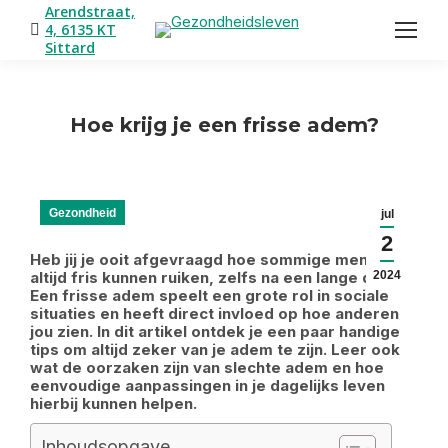
Arendstraat,
4, 6135 KT
Sittard
Hoe krijg je een frisse adem?
Je bent hier:
Gezondheid
jul
2
Heb jij je ooit afgevraagd hoe sommige mensen
altijd fris kunnen ruiken, zelfs na een lange dag?
2024
Een frisse adem speelt een grote rol in sociale
situaties en heeft direct invloed op hoe anderen
jou zien. In dit artikel ontdek je een paar handige
tips om altijd zeker van je adem te zijn. Leer ook
wat de oorzaken zijn van slechte adem en hoe
eenvoudige aanpassingen in je dagelijks leven
hierbij kunnen helpen.
Inhoudsopgave