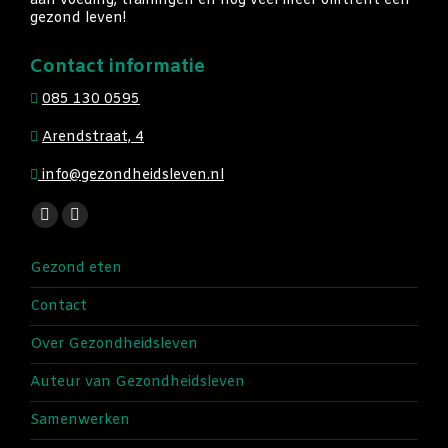
aan voeding, trainingen en nog veel meer omtrent een
gezond leven!
Contact informatie
085 130 0595
Arendstraat, 4
info@gezondheidsleven.nl
Vind ons op:
Facebook
Instagram
page
page
Gezond eten
opens
opens
in
in
Contact
new
new
Over Gezondheidsleven
window
window
Auteur van Gezondheidsleven
Samenwerken