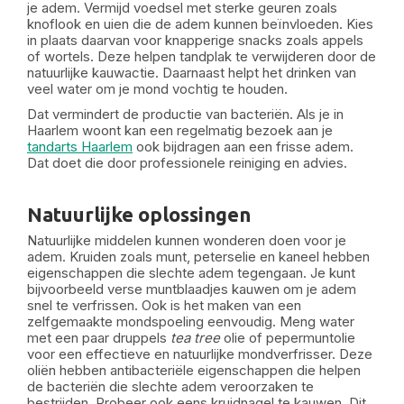
je adem. Vermijd voedsel met sterke geuren zoals
knoflook en uien die de adem kunnen beïnvloeden. Kies
in plaats daarvan voor knapperige snacks zoals appels
of wortels. Deze helpen tandplak te verwijderen door de
natuurlijke kauwactie. Daarnaast helpt het drinken van
veel water om je mond vochtig te houden.
Dat vermindert de productie van bacteriën. Als je in
Haarlem woont kan een regelmatig bezoek aan je
tandarts Haarlem
ook bijdragen aan een frisse adem.
Dat doet die door professionele reiniging en advies.
Natuurlijke oplossingen
Natuurlijke middelen kunnen wonderen doen voor je
adem. Kruiden zoals munt, peterselie en kaneel hebben
eigenschappen die slechte adem tegengaan. Je kunt
bijvoorbeeld verse muntblaadjes kauwen om je adem
snel te verfrissen. Ook is het maken van een
zelfgemaakte mondspoeling eenvoudig. Meng water
met een paar druppels
tea tree
olie of pepermuntolie
voor een effectieve en natuurlijke mondverfrisser. Deze
oliën hebben antibacteriële eigenschappen die helpen
de bacteriën die slechte adem veroorzaken te
bestrijden. Probeer ook eens kruidnagel te kauwen. Dit