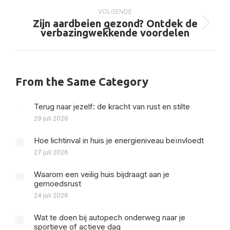
VOLGENDE
Zijn aardbeien gezond? Ontdek de
Volgend
verbazingwekkende voordelen
bericht
From the Same Category
Terug naar jezelf: de kracht van rust en stilte
29 juli 2026
Hoe lichtinval in huis je energieniveau beïnvloedt
27 juli 2026
Waarom een veilig huis bijdraagt aan je
gemoedsrust
24 juli 2026
Wat te doen bij autopech onderweg naar je
sportieve of actieve dag