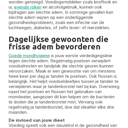
worden gereinigd. Voedingsmiddelen zoals knoflook en
ui,
evenals roken
en alcoholgebruik, kunnen ook
bijdragen aan slechte adem. In sommige gevallen kan
slechte adem wijzen op een onderliggende
gezondheidsprobleem, zoals een infectie van de
luchtwegen, diabetes, of zelfs lever- of nierziekten.
Dagelijkse gewoonten die
frisse adem bevorderen
Goede mondhygiëne
is jouw eerste verdedigingslinie
tegen slechte adem. Regelmatig poetsen verwijdert
voedselresten en tandplak die slechte geuren kunnen
veroorzaken. Maak er een gewoonte van om minstens
twee keer per dag je tanden te poetsen. Ook flossen is
belangrijk. Het helpt voedseldeeltjes tussen je tanden te
verwijderen waar je tandenborstel niet bij kan. Overweeg
naast het poetsen en flossen het gebruiken van
mondwater, aangezien dit kan helpen om de bacteriën
te doden die je tandenborstel mist. Vervang ook
regelmatig je tandenborstel, doe dat idealiter elke drie
maanden.
De invloed van jouw dieet
Voeding speelt ook een sleutelrol in de gezondheid van