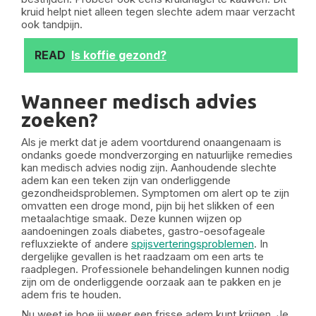
kruid helpt niet alleen tegen slechte adem maar verzacht
ook tandpijn.
READ
Is koffie gezond?
Wanneer medisch advies
zoeken?
Als je merkt dat je adem voortdurend onaangenaam is
ondanks goede mondverzorging en natuurlijke remedies
kan medisch advies nodig zijn. Aanhoudende slechte
adem kan een teken zijn van onderliggende
gezondheidsproblemen. Symptomen om alert op te zijn
omvatten een droge mond, pijn bij het slikken of een
metaalachtige smaak. Deze kunnen wijzen op
aandoeningen zoals diabetes, gastro-oesofageale
refluxziekte of andere
spijsverteringsproblemen
. In
dergelijke gevallen is het raadzaam om een arts te
raadplegen. Professionele behandelingen kunnen nodig
zijn om de onderliggende oorzaak aan te pakken en je
adem fris te houden.
Nu weet je hoe jij weer een frisse adem kunt krijgen. Je