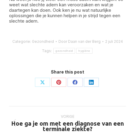
weet wat slechte adem kan veroorzaken en wat je
daartegen kan doen. Ook ken je nu wat natuurlijke
oplossingen die je kunnen helpen in je strijd tegen een
slechte adem.
Categorie:
Gezondheid
Door
Daan van der Berg
2 juli 2024
Tags:
gezondheid
hygiëne
Share this post
Deel
Deel
Deel
Deel
op
op
op
op
X
Pinterest
Facebook
LinkedIn
Bericht
navigatie
VORIGE
Hoe ga je om met een diagnose van een
Vorig
terminale ziekte?
bericht