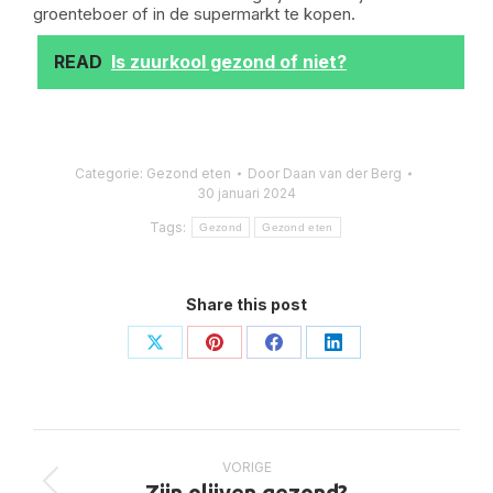
groenteboer of in de supermarkt te kopen.
READ
Is zuurkool gezond of niet?
Categorie:
Gezond eten
Door
Daan van der Berg
30 januari 2024
Tags:
Gezond
Gezond eten
Share this post
Deel
Deel
Deel
Deel
op
op
op
op
X
Pinterest
Facebook
LinkedIn
Bericht
navigatie
VORIGE
Vorig
Zijn olijven gezond?