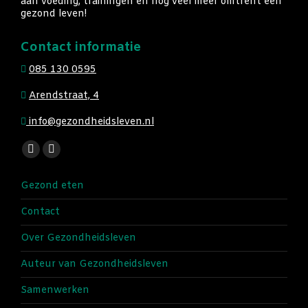
aan voeding, trainingen en nog veel meer omtrent een
gezond leven!
Contact informatie
085 130 0595
Arendstraat, 4
info@gezondheidsleven.nl
Vind ons op:
Facebook
Instagram
page
page
Gezond eten
opens
opens
in
in
Contact
new
new
Over Gezondheidsleven
window
window
Auteur van Gezondheidsleven
Samenwerken