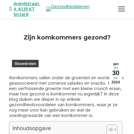
Arendstraat,
4, 6135 KT
Sittard
Zijn komkommers gezond?
Je bent hier:
Gezond eten
jan
30
Komkommers vallen onder de groenten en worden vaak
geassocieerd met zomerse salades en snacks. Het is
2024
een verfrissende groente met een kleine crunch eraan,
maar hoe gezond is komkommer nu eigenlijk? In deze
blog duiken we dieper in op enkele
gezondheidsvoordelen van komkommers, waar je ze
nog meer voor kan gebruiken en wat de
voedingswaarde van een komkommer is.
Inhoudsopgave