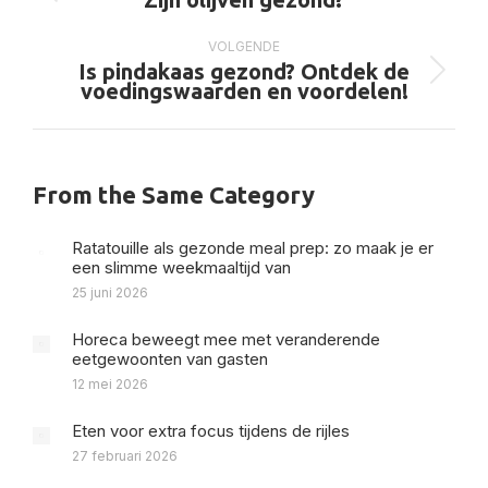
bericht
VOLGENDE
Is pindakaas gezond? Ontdek de
Volgend
voedingswaarden en voordelen!
bericht
From the Same Category
Ratatouille als gezonde meal prep: zo maak je er
een slimme weekmaaltijd van
25 juni 2026
Horeca beweegt mee met veranderende
eetgewoonten van gasten
12 mei 2026
Eten voor extra focus tijdens de rijles
27 februari 2026