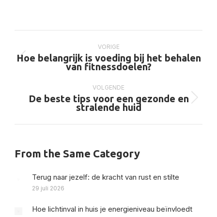
op
op
op
op
X
Pinterest
Facebook
LinkedIn
Bericht
navigatie
VORIGE
Hoe belangrijk is voeding bij het behalen
Vorig
van fitnessdoelen?
bericht
VOLGENDE
De beste tips voor een gezonde en
Volgend
stralende huid
bericht
From the Same Category
Terug naar jezelf: de kracht van rust en stilte
29 juli 2026
Hoe lichtinval in huis je energieniveau beïnvloedt