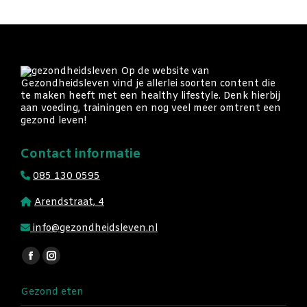
Op de website van
Gezondheidsleven vind je allerlei soorten content die
te maken heeft met een healthy lifestyle. Denk hierbij
aan voeding, trainingen en nog veel meer omtrent een
gezond leven!
Contact informatie
085 130 0595
Arendstraat, 4
info@gezondheidsleven.nl
Vind ons op:
Facebook
Instagram
page
page
Gezond eten
opens
opens