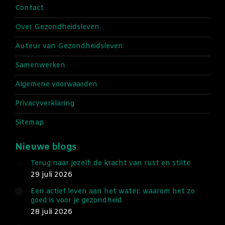
in
in
Contact
new
new
Over Gezondheidsleven
window
window
Auteur van Gezondheidsleven
Samenwerken
Algemene voorwaarden
Privacyverklaring
Sitemap
Nieuwe blogs
Terug naar jezelf: de kracht van rust en stilte
29 juli 2026
Een actief leven aan het water: waarom het zo
goed is voor je gezondheid
28 juli 2026