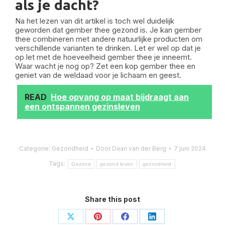
als je dacht?
Na het lezen van dit artikel is toch wel duidelijk
geworden dat gember thee gezond is. Je kan gember
thee combineren met andere natuurlijke producten om
verschillende varianten te drinken. Let er wel op dat je
op let met de hoeveelheid gember thee je inneemt.
Waar wacht je nog op? Zet een kop gember thee en
geniet van de weldaad voor je lichaam en geest.
READ
Hoe opvang op maat bijdraagt aan
een ontspannen gezinsleven
Categorie:
Gezondheid
Door
Daan van der Berg
7 juni 2024
Tags:
Gezond
gezond leven
gezondheid
Share this post
Deel
Deel
Deel
Deel