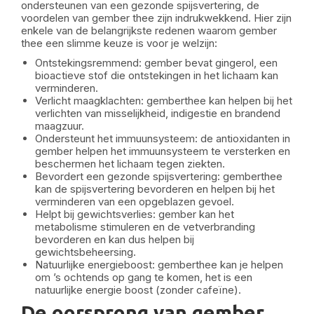
ondersteunen van een gezonde spijsvertering, de
voordelen van gember thee zijn indrukwekkend. Hier zijn
enkele van de belangrijkste redenen waarom gember
thee een slimme keuze is voor je welzijn:
Ontstekingsremmend: gember bevat gingerol, een
bioactieve stof die ontstekingen in het lichaam kan
verminderen.
Verlicht maagklachten: gemberthee kan helpen bij het
verlichten van misselijkheid, indigestie en brandend
maagzuur.
Ondersteunt het immuunsysteem: de antioxidanten in
gember helpen het immuunsysteem te versterken en
beschermen het lichaam tegen ziekten.
Bevordert een gezonde spijsvertering: gemberthee
kan de spijsvertering bevorderen en helpen bij het
verminderen van een opgeblazen gevoel.
Helpt bij gewichtsverlies: gember kan het
metabolisme stimuleren en de vetverbranding
bevorderen en kan dus helpen bij
gewichtsbeheersing.
Natuurlijke energieboost: gemberthee kan je helpen
om ’s ochtends op gang te komen, het is een
natuurlijke energie boost (zonder cafeïne).
De oorsprong van gember