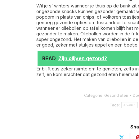
Wil je s’ winters wanneer je thuis op de bank z
ongezonde snacks kunnen gezonder gemaakt wor
popcorn in plaats van chips, of volkoren toastje
genoeg gezonde opties om tussendoor te snack
wanneer er oliebollen op tafel komen blijft het m
gezonder te maken. Oliebollen worden in de frit
super ongezond. Het maken van oliebollen in de 
er goed, zeker met stukjes appel en een beetje 
READ
Zijn olijven gezond?
Er blijft dus zeker ruimte om te genieten, zelf
zelf, en kom erachter dat gezond eten helemaal n
Categorie:
Gezond eten
Do
Tags:
Afvallen
Sha