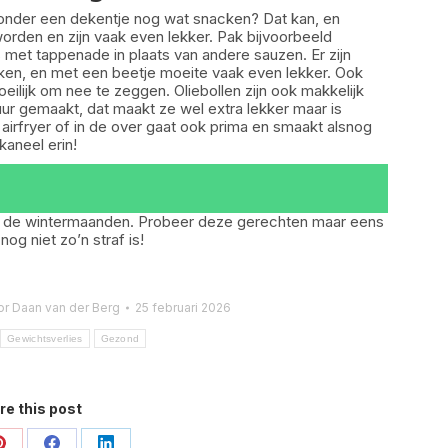
it onder een dekentje nog wat snacken? Dat kan, en
den en zijn vaak even lekker. Pak bijvoorbeeld
s met tappenade in plaats van andere sauzen. Er zijn
en, en met een beetje moeite vaak even lekker. Ook
oeilijk om nee te zeggen. Oliebollen zijn ook makkelijk
uur gemaakt, dat maakt ze wel extra lekker maar is
airfryer of in de over gaat ook prima en smaakt alsnog
kaneel erin!
s in de wintermaanden. Probeer deze gerechten maar eens
og niet zo’n straf is!
or
Daan van der Berg
25 februari 2026
Gewichtsverlies
Gezond
re this post