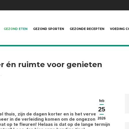
GEZOND ETEN
GEZOND SPORTEN
GEZONDE RECEPTEN
VOEDING C
r én ruimte voor genieten
…
feb
25
 thuis, zijn de dagen korter en is het vervelend
meer in de verleiding komen om de ongezondere,
2026
 op te fleuren! Helaas is dat op de lange termijn