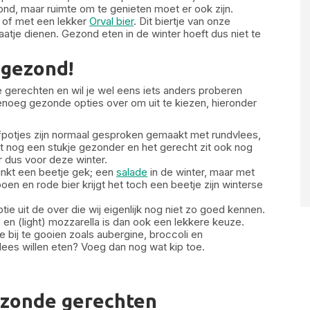
nd, maar ruimte om te genieten moet er ook zijn.
 of met een lekker
Orval bier
. Dit biertje van onze
aatje dienen. Gezond eten in de winter hoeft dus niet te
 gezond!
 gerechten en wil je wel eens iets anders proberen
noeg gezonde opties over om uit te kiezen, hieronder
fpotjes zijn normaal gesproken gemaakt met rundvlees,
t nog een stukje gezonder en het gerecht zit ook nog
 dus voor deze winter.
inkt een beetje gek; een
salade
in de winter, maar met
n en rode bier krijgt het toch een beetje zijn winterse
tie uit de over die wij eigenlijk nog niet zo goed kennen.
n (light) mozzarella is dan ook een lekkere keuze.
e bij te gooien zoals aubergine, broccoli en
ees willen eten? Voeg dan nog wat kip toe.
ezonde gerechten