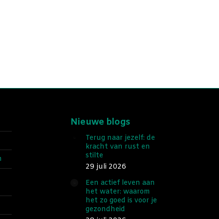
Nieuwe blogs
Terug naar jezelf: de
kracht van rust en
stilte
n
29 juli 2026
Een actief leven aan
het water: waarom
het zo goed is voor je
gezondheid