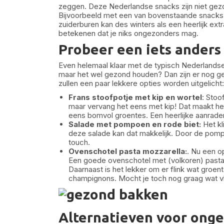
zeggen. Deze Nederlandse snacks zijn niet gezo
Bijvoorbeeld met een van bovenstaande snacks
zuiderburen kan des winters als een heerlijk extr
betekenen dat je niks ongezonders mag.
Probeer een iets anders
Even helemaal klaar met de typisch Nederlandse
maar het wel gezond houden? Dan zijn er nog ge
zullen een paar lekkere opties worden uitgelicht:
Frans stoofpotje met kip en wortel
: Stoo
maar vervang het eens met kip! Dat maakt he
eens bomvol groentes. Een heerlijke aanrader
Salade met pompoen en rode biet:
Het kl
deze salade kan dat makkelijk. Door de pompoe
touch.
Ovenschotel pasta mozzarella:
. Nu een op
Een goede ovenschotel met (volkoren) pasta e
Daarnaast is het lekker om er flink wat groent
champignons. Mocht je toch nog graag wat vl
Alternatieven voor ong