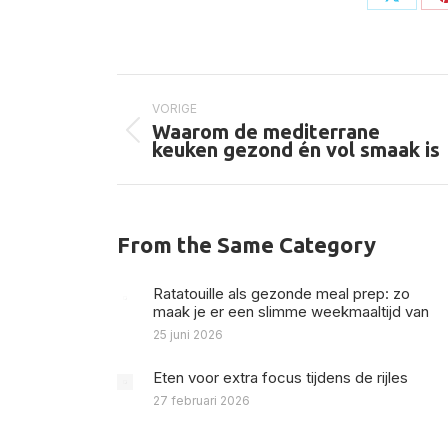
Deel
op
X
Bericht
navigatie
VORIGE
Waarom de mediterrane
Vorig
keuken gezond én vol smaak is
bericht
From the Same Category
Ratatouille als gezonde meal prep: zo
maak je er een slimme weekmaaltijd van
25 juni 2026
Eten voor extra focus tijdens de rijles
27 februari 2026