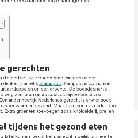
inter? Lees dan hier onze handige tips!
en
se gerechten
 die perfect zijn voor de gure wintermaanden.
aan denken, namelijk
stamppot.
Stamppot is op zichzelf
 uit aardappelen en een groente. De boosdoener is
jus weg zou laten en de spekjes bijvoorbeeld zou
 Een ander heerlijk Nederlands gerecht is erwtensoep.
d erg voedzaam en gezond. Maak hem nog gezonder door
. Extra groenten toevoegen zoals knolselderij, prei en
el tijdens het gezond eten
p tafel komen, wordt het pas echt moeilijk om nee te