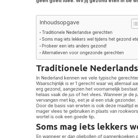
geen goed idee. Wil jij gezond eten in de w
Inhoudsopgave
Traditionele Nederlandse gerechten
Soms mag iets lekkers wel tijdens het gezond et
Probeer een iets anders gezond!
Alternatieven voor ongezonde gerechten
Traditionele Nederland
In Nederland kennen we vele typische gerechten
Waarschijnlijk is er 1 gerecht waar wij allemaal 
erg gezond, aangezien het voornamelijk bestaat
helaas vaak de jus of het vlees. Wanneer je de 
vervangen met kip, eet je al een stuk gezonder.
Door de basis van erwten is ook deze maaltij
mager vlees te gebruiken in plaats van rookworst
wortel is ook een goede tip.
Soms mag iets lekkers w
En wanneer er dan oliebollen of pannenkoeken o