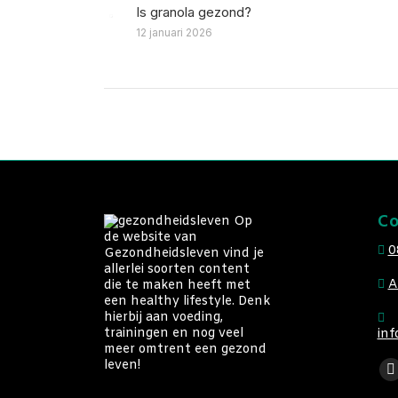
Is granola gezond?
12 januari 2026
Co
Op
de website van
0
Gezondheidsleven vind je
allerlei soorten content
A
die te maken heeft met
een healthy lifestyle. Denk
hierbij aan voeding,
trainingen en nog veel
inf
meer omtrent een gezond
Vin
leven!
F