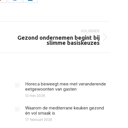
Deel
Deel
Deel
op
op
op
Pinterest
Facebook
LinkedIn
VOLGENDE
Gezond ondernemen begint bij
Volgend
slimme basiskeuzes
bericht
Horeca beweegt mee met veranderende
eetgewoonten van gasten
12 mei 2026
Waarom de mediterrane keuken gezond
én vol smaak is
17 februari 2026