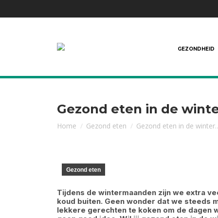
GEZONDHEID
Gezond eten in de winte
Je bent hier:
Home
Gezond eten
Gezond eten in de winter
Gezond eten
Tijdens de wintermaanden zijn we extra veel
koud buiten. Geen wonder dat we steeds 
lekkere gerechten te koken om de dagen wat