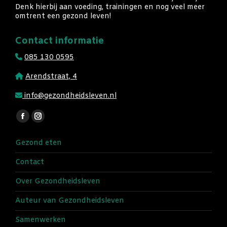
Denk hierbij aan voeding, trainingen en nog veel meer
omtrent een gezond leven!
Contact informatie
085 130 0595
Arendstraat, 4
info@gezondheidsleven.nl
Vind ons op:
Facebook
Instagram
page
page
Gezond eten
opens
opens
in
in
Contact
new
new
Over Gezondheidsleven
window
window
Auteur van Gezondheidsleven
Samenwerken