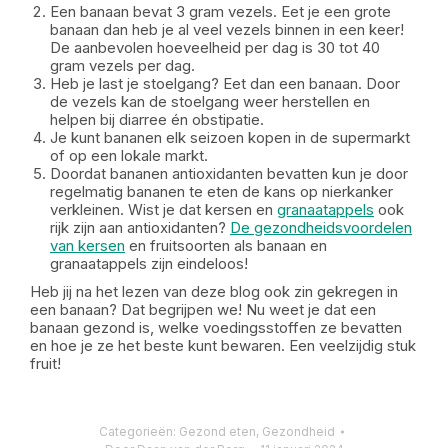
Een banaan bevat 3 gram vezels. Eet je een grote
banaan dan heb je al veel vezels binnen in een keer!
De aanbevolen hoeveelheid per dag is 30 tot 40
gram vezels per dag.
Heb je last je stoelgang? Eet dan een banaan. Door
de vezels kan de stoelgang weer herstellen en
helpen bij diarree én obstipatie.
Je kunt bananen elk seizoen kopen in de supermarkt
of op een lokale markt.
Doordat bananen antioxidanten bevatten kun je door
regelmatig bananen te eten de kans op nierkanker
verkleinen. Wist je dat kersen en
granaatappels
ook
rijk zijn aan antioxidanten?
De gezondheidsvoordelen
van kersen
en fruitsoorten als banaan en
granaatappels zijn eindeloos!
Heb jij na het lezen van deze blog ook zin gekregen in
een banaan? Dat begrijpen we! Nu weet je dat een
banaan gezond is, welke voedingsstoffen ze bevatten
en hoe je ze het beste kunt bewaren. Een veelzijdig stuk
fruit!
Categorieën:
Gezond eten
,
Gezondheid