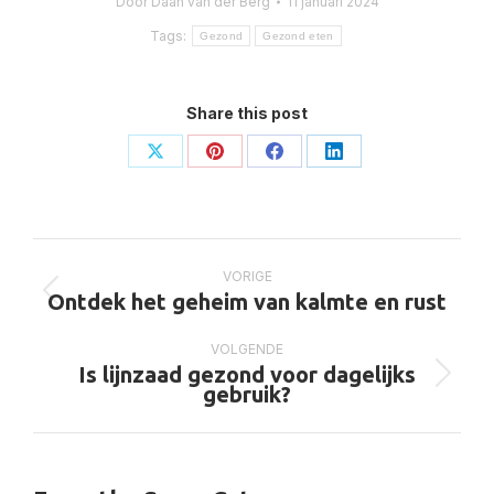
Door
Daan van der Berg
11 januari 2024
Tags:
Gezond
Gezond eten
Share this post
Deel
Deel
Deel
Deel
op
op
op
op
X
Pinterest
Facebook
LinkedIn
Bericht
navigatie
VORIGE
Vorig
Ontdek het geheim van kalmte en rust
bericht
VOLGENDE
Is lijnzaad gezond voor dagelijks
Volgend
gebruik?
bericht