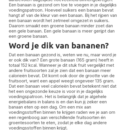
Een banaan is gezond om toe te voegen in je dagelijks
voedingspatroon. Hoeveel suikers een banaan bevat
hangt af van de kleur van een banaan. Bij het rijpen van
een banaan wordt het zetmeel omgezet in suikers.
Daarom smaakt een groene banaan minder zoet dan
een gele banaan. Een gele banaan is meer gerijpt dan
een groene banaan.
Word je dik van bananen?
Dat een banaan gezond is, weten we nu, maar word je
er ook dik van? Een grote banaan (165 gram) heeft in
totaal 152 kcal. Wanneer je dit stuk fruit vergelijkt met
andere fruitsoorten zal je zien dat een banaan meer
calorieën bevat. Dit komt ook door de grootte van de
fruitsoort, want een appel weegt ongeveer 135 gram.
Dat een banaan veel calorieën bevat betekent niet dat
het een ongezonde keuze is voor in je dagelijks
voedingspatroon. Het is belangrijk dat je algehele
energiebalans in balans is en dan kun jij zeker een
banaan eten op een dag. Om een mix aan
voedingsstoffen binnen te krijgen raden we je aan om
een regenboog aan verschillende fruitsoorten én
groentesoorten te eten, zodat je elke dag andere
voedingsstoffen binnen krijgt.