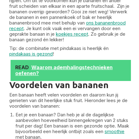
rijpen. Om dit te voorkomen kun je bananen en ander
fruit scheiden van elkaar in een aparte fruitschaal. Zijn je
bananen overrijp geworden? Gooi ze niet weg! Verwerk
de bananen in een pannenkoek of bak er heerlijk
bananenbrood mee met behulp van
ons bananenbrood
recept
. Je kunt ook vaak een ei vervangen door een
geprakte banaan in je
koekjes recept
. Zo gebruik je de
banaan gezond én lekker!
Tip: de combinatie met pindakaas is heerlijk én
pindakaas is gezond
!
READ
Waarom ademhalingstechnieken
oefenen?
Voordelen van bananen
Een banaan heeft velen voordelen en daarom kun jij
genieten van dit heerlijke stuk fruit. Hieronder lees je de
voordelen van bananen:
Eet je een banaan? Dan heb je al de dagelijkse
aanbevolen hoeveelheid binnengekregen van 2 stuks
fruit per dag! Een banaan is een gezonde optie. Maak
bijvoorbeeld een heerlijk ontbijt zoals een
smoothie
met banaan.