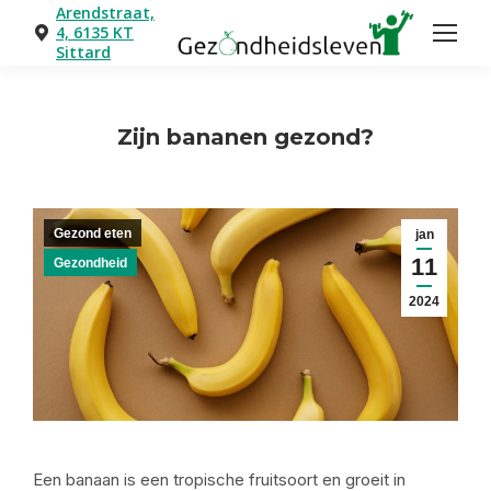
Arendstraat,
4, 6135 KT
Sittard
Zijn bananen gezond?
Je bent hier:
Gezond eten
jan
11
Gezondheid
2024
Een banaan is een tropische fruitsoort en groeit in